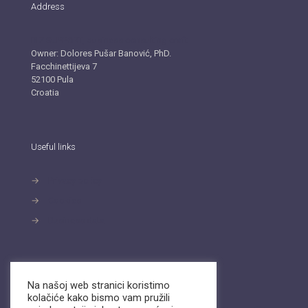
Address
BIZ.SUPPORT, business consulting craft
Owner: Dolores Pušar Banović, PhD.
Facchinettijeva 7
52100 Pula
Croatia
Useful links
→
Privacy policy
→
Cookies
→
Business data
Contact
Na našoj web stranici koristimo
kolačiće kako bismo vam pružili