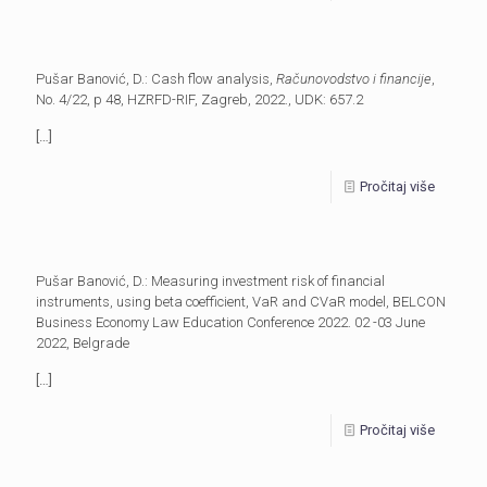
Pušar Banović, D.: Cash flow analysis,
Računovodstvo i financije
,
No. 4/22, p 48, HZRFD-RIF, Zagreb, 2022., UDK: 657.2
[…]
Pročitaj više
Pušar Banović, D.: Measuring investment risk of financial
instruments, using beta coefficient, VaR and CVaR model, BELCON
Business Economy Law Education Conference 2022. 02 -03 June
2022, Belgrade
[…]
Pročitaj više