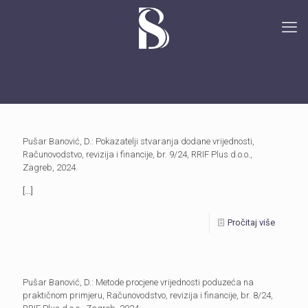
Pušar Banović, D.: Pokazatelji stvaranja dodane vrijednosti,
Računovodstvo, revizija i financije, br. 9/24, RRIF Plus d.o.o.,
Zagreb, 2024.
[…]
Pročitaj više
Pušar Banović, D.: Metode procjene vrijednosti poduzeća na
praktičnom primjeru, Računovodstvo, revizija i financije, br. 8/24,