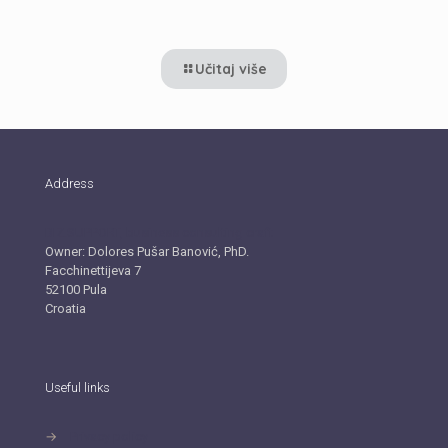
Učitaj više
Address
BIZ.SUPPORT, business consulting craft
Owner: Dolores Pušar Banović, PhD.
Facchinettijeva 7
52100 Pula
Croatia
Useful links
→
Privacy policy