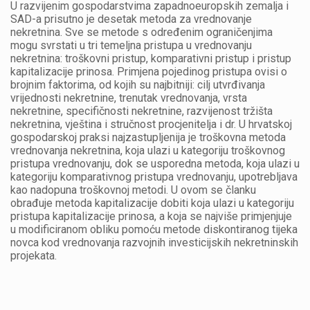
U razvijenim gospodarstvima zapadnoeuropskih zemalja i
SAD-a prisutno je desetak metoda za vrednovanje
nekretnina. Sve se metode s određenim ograničenjima
mogu svrstati u tri temeljna pristupa u vrednovanju
nekretnina: troškovni pristup, komparativni pristup i pristup
kapitalizacije prinosa. Primjena pojedinog pristupa ovisi o
brojnim faktorima, od kojih su najbitniji: cilj utvrđivanja
vrijednosti nekretnine, trenutak vrednovanja, vrsta
nekretnine, specifičnosti nekretnine, razvijenost tržišta
nekretnina, vještina i stručnost procjenitelja i dr. U hrvatskoj
gospodarskoj praksi najzastupljenija je troškovna metoda
vrednovanja nekretnina, koja ulazi u kategoriju troškovnog
pristupa vrednovanju, dok se usporedna metoda, koja ulazi u
kategoriju komparativnog pristupa vrednovanju, upotrebljava
kao nadopuna troškovnoj metodi. U ovom se članku
obrađuje metoda kapitalizacije dobiti koja ulazi u kategoriju
pristupa kapitalizacije prinosa, a koja se najviše primjenjuje
u modificiranom obliku pomoću metode diskontiranog tijeka
novca kod vrednovanja razvojnih investicijskih nekretninskih
projekata.