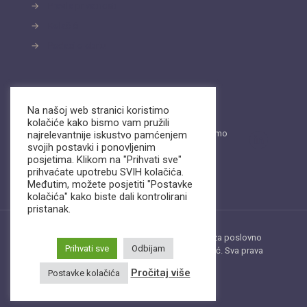
→
Pravila privatnosti
→
Kolačići
→
Podaci o obrtu
Kontakt
Na našoj web stranici koristimo
kolačiće kako bismo vam pružili
Pošaljite nam email ili nas nazovite. Dostupni smo
najrelevantnije iskustvo pamćenjem
na
Viber
i
WhatsApp.
svojih postavki i ponovljenim
posjetima. Klikom na "Prihvati sve"
info@biz-support.hr
prihvaćate upotrebu SVIH kolačića.
+385 (0)99 22 11 054
Međutim, možete posjetiti "Postavke
kolačića" kako biste dali kontrolirani
pristanak.
Copyright © 2022-2023 BIZ.SUPPORT, obrt za poslovno
Prihvati sve
Odbijam
savjetovanje, vl. Dr.sc. Dolores Pušar Banović. Sva prava
zadržana. Web by
ROKE.hr
Pročitaj više
Postavke kolačića